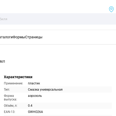
аталоги
Формы
Страницы
0мл
Характеристики
Применение:
пластик
Тип:
Смазка универсальная
Форма
аэрозоль
выпуска:
Объём, л:
0.4
EAN-13:
GWHO26A