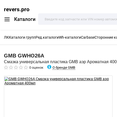
revers.pro
Каталоги
ЛК
Каталоги групп
Ред.каталоги
Wh-каталоги
Carbase
Сторонние к
GMB
GWHO26A
Смазка универсальная пластика GMB аэр Ароматная 40
О бренде GMB
0 оценок