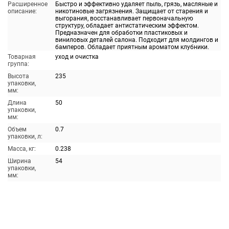
Расширенное
Быстро и эффективно удаляет пыль, грязь, масляные и
описание:
никотиновые загрязнения. Защищает от старения и
выгорания, восстанавливает первоначальную
структуру, обладает антистатическим эффектом.
Предназначен для обработки пластиковых и
виниловых деталей салона. Подходит для молдингов и
бамперов. Обладает приятным ароматом клубники.
Товарная
уход и очистка
группа:
Высота
235
упаковки,
мм:
Длина
50
упаковки,
мм:
Объем
0.7
упаковки, л:
Масса, кг:
0.238
Ширина
54
упаковки,
мм: