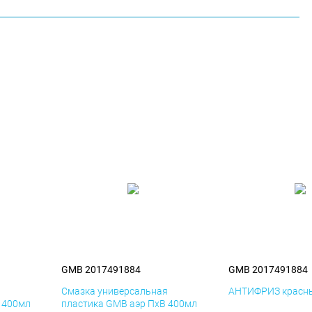
GMB 2017491884
GMB 2017491884
я
Смазка универсальная
АНТИФРИЗ красны
 400мл
пластика GMB аэр ПхВ 400мл